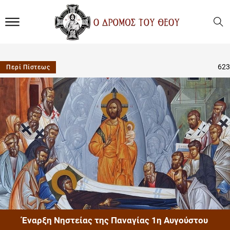
623
Περί Πίστεως
Έναρξη Νηστείας της Παναγίας 1η Αυγούστου