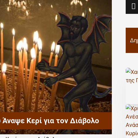
Δη
υ Άναψε Κερί για τον Διάβολο