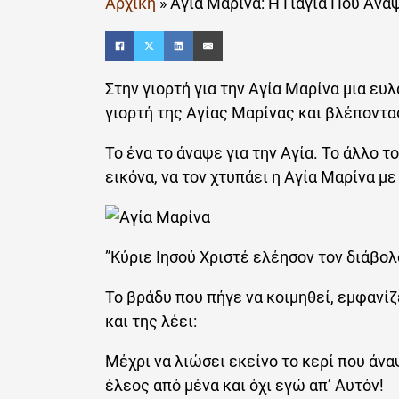
Αρχική
»
Αγία Μαρίνα: Η Γιαγιά Που Άνα
Στην γιορτή για την Αγία Μαρίνα μια ευ
γιορτή της Αγίας Μαρίνας και βλέποντας
Το ένα το άναψε για την Αγία. Το άλλο 
εικόνα, να τον χτυπάει η Αγία Μαρίνα με
”Κύριε Ιησού Χριστέ ελέησον τον διάβολο
Το βράδυ που πήγε να κοιμηθεί, εμφανί
και της λέει:
Μέχρι να λιώσει εκείνο το κερί που άνα
έλεος από μένα και όχι εγώ απ’ Αυτόν!