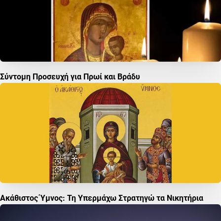
Σύντομη Προσευχή για Πρωί και Βράδυ
Ακάθιστος Ύμνος: Τη Υπερμάχω Στρατηγώ τα Νικητήρια