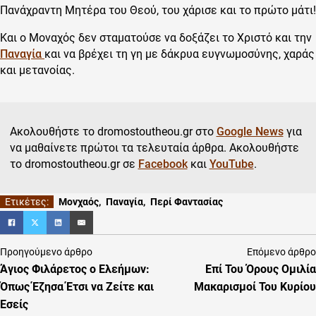
Πανάχραντη Μητέρα του Θεού, του χάρισε και το πρώτο μάτι!
Και ο Μοναχός δεν σταματούσε να δοξάζει το Χριστό και την
Παναγία
και να βρέχει τη γη με δάκρυα ευγνωμοσύνης, χαράς
και μετανοίας.
Ακολουθήστε το dromostoutheou.gr στο
Google News
για
να μαθαίνετε πρώτοι τα τελευταία άρθρα. Ακολουθήστε
το dromostoutheou.gr σε
Facebook
και
YouTube
.
Μονχαός
,
Παναγία
,
Περί Φαντασίας
Προηγούμενο άρθρο
Επόμενο άρθρο
Άγιος Φιλάρετος ο Ελεήμων:
Επί Του Όρους Ομιλία
Όπως Έζησα Έτσι να Ζείτε και
Μακαρισμοί Του Κυρίου
Εσείς