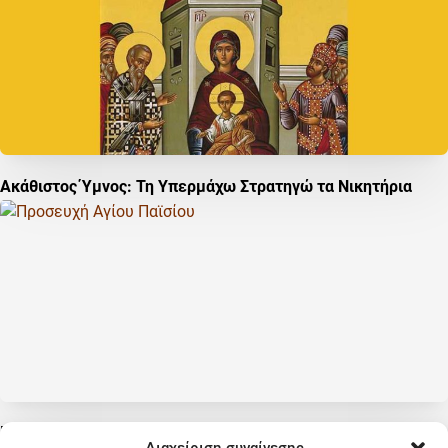
Ακάθιστος Ύμνος: Τη Υπερμάχω Στρατηγώ τα Νικητήρια
Προσευχή Αγίου Παϊσίου: Η Προσευχή που Έλεγε Κάθε Μέρα