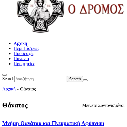
Αρχική
Περί Πίστεως
Προσευχές
Παναγία
Προφητείες
Search
Αρχική
»
Θάνατος
Θάνατος
Μείνετε Συντονισμένοι
Μνήμη Θανάτου και Πνευματική Αφύπνιση