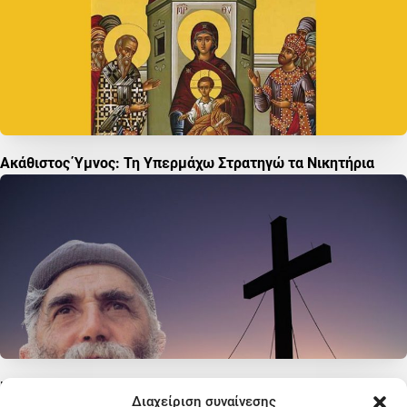
Ακάθιστος Ύμνος: Τη Υπερμάχω Στρατηγώ τα Νικητήρια
Προσευχή Αγίου Παϊσίου: Η Προσευχή που Έλεγε Κάθε Μέρα
Διαχείριση συναίνεσης