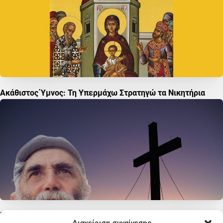
Ακάθιστος Ύμνος: Τη Υπερμάχω Στρατηγώ τα Νικητήρια
Προσευχή Αγίου Παϊσίου: Η Προσευχή που Έλεγε Κάθε Μέρα