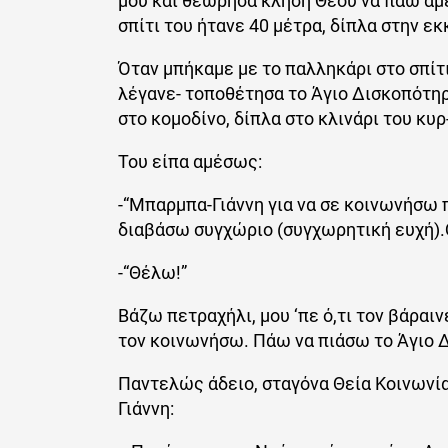
μου και θεώρησα κλήση Θεού να πάω αμέ
σπίτι του ήτανε 40 μέτρα, δίπλα στην εκ
Όταν μπήκαμε με το παλληκάρι στο σπίτι
λέγανε- τοποθέτησα το Άγιο Δισκοπότηρ
στο κομοδίνο, δίπλα στο κλινάρι του κυρ
Του είπα αμέσως:
-“Μπαρμπα-Γιάννη για να σε κοινωνήσω 
διαβάσω συγχώριο (συγχωρητική ευχή).
-“Θέλω!”
Βάζω πετραχήλι, μου ‘πε ό,τι τον βάραι
τον κοινωνήσω. Πάω να πιάσω το Άγιο Δ
Παντελώς άδειο, σταγόνα Θεία Κοινωνία
Γιάννη: