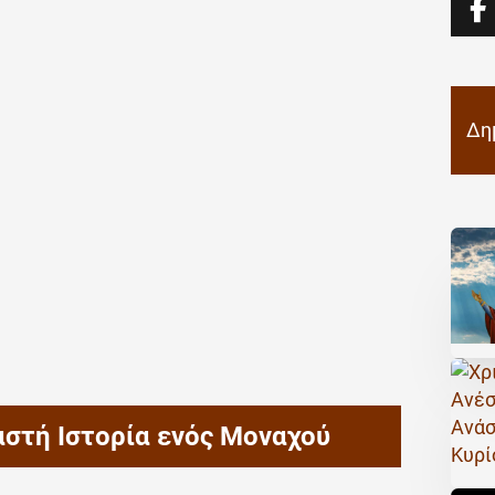
Δη
αστή Ιστορία ενός Μοναχού