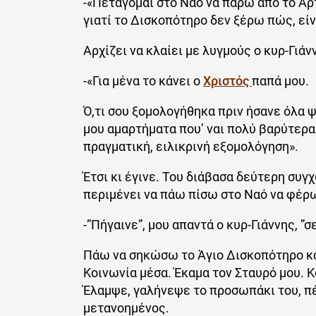
-«Πετάγομαι στο Ναό να πάρω από το Αρ
γιατί το Δισκοπότηρο δεν ξέρω πώς, είν
Αρχίζει να κλαίει με λυγμούς ο κυρ-Γιάνν
-«Για μένα το κάνει ο
Χριστός
παπά μου.
Ό,τι σου ξομολογήθηκα πριν ήσανε όλα 
μου αμαρτήματα που’ ναι πολύ βαρύτερα
πραγματική, ειλικρινή εξομολόγηση».
Έτσι κι έγινε. Του διάβασα δεύτερη συγ
περιμένει να πάω πίσω στο Ναό να φέρω
-”Πήγαινε”, μου απαντά ο κυρ-Γιάννης, ”
Πάω να σηκώσω το Άγιο Δισκοπότηρο κα
Κοινωνία μέσα. Έκαμα τον Σταυρό μου. 
Έλαμψε, γαλήνεψε το προσωπάκι του, π
μετανοημένος.