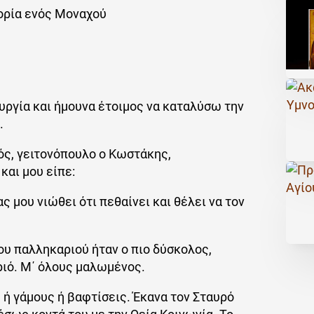
τορία ενός Μοναχού
υργία και ήμουνα έτοιμος να καταλύσω την
.
ός, γειτονόπουλο ο Κωστάκης,
και μου είπε:
 μου νιώθει ότι πεθαίνει και θέλει να τον
υ παλληκαριού ήταν ο πιο δύσκολος,
ιό. Μ΄ όλους μαλωμένος.
ς ή γάμους ή βαφτίσεις. Έκανα τον Σταυρό